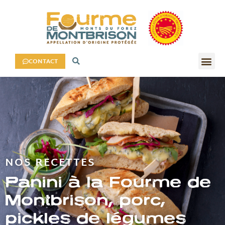
CONTACT
NOS RECETTES
Panini à la Fourme de
Montbrison, porc,
pickles de légumes