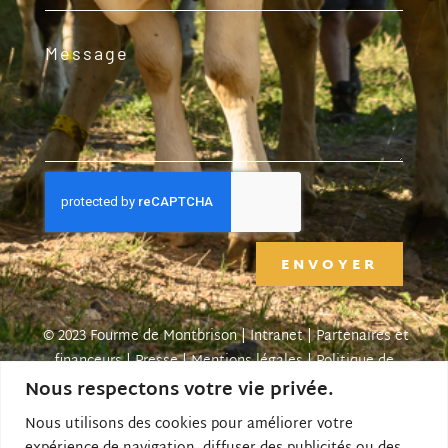
ENVOYER
© 2023 Fourme de Montbrison |
Intranet
|
Partenaires et
financeurs
|
Presse
|
Mentions légales
|
Politique de
Nous respectons votre vie privée.
confidentialité
| Créé par SITE LINE,
agence web
forézienne
Nous utilisons des cookies pour améliorer votre