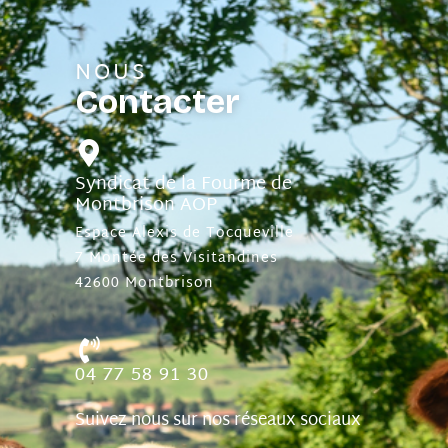
NOUS
Contacter
Syndicat de la Fourme de
Montbrison AOP
Espace Alexis de Tocqueville
7 Montée des Visitandines
42600 Montbrison
04 77 58 91 30
Suivez nous sur nos réseaux sociaux