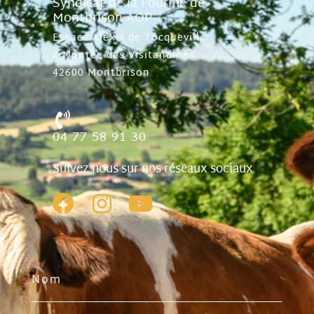
Syndicat de la Fourme de
Montbrison AOP
Espace Alexis de Tocqueville
7 Montée des Visitandines
42600 Montbrison
04 77 58 91 30
Suivez nous sur nos réseaux sociaux