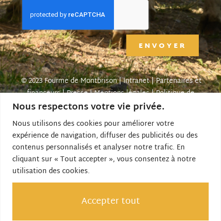
ENVOYER
© 2023 Fourme de Montbrison |
Intranet
|
Partenaires et
financeurs
|
Presse
|
Mentions légales
|
Politique de
Nous respectons votre vie privée.
confidentialité
| Créé par SITE LINE,
agence web
forézienne
Nous utilisons des cookies pour améliorer votre
expérience de navigation, diffuser des publicités ou des
contenus personnalisés et analyser notre trafic. En
Le site Internet est cofinancé par Loire Forez
cliquant sur « Tout accepter », vous consentez à notre
Agglomération et l’Union Européenne dans le Cadre du
utilisation des cookies.
Fonds Européen Agricole pour le Développement Rural
(FEADER) : l’Europe investit dans les zones rurales.
Accepter tout