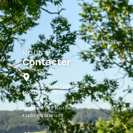
NOUS
Contacter
Syndicat de la Fourme de
Montbrison AOP
Espace Alexis de Tocqueville
7 Montée des Visitandines
42600 Montbrison