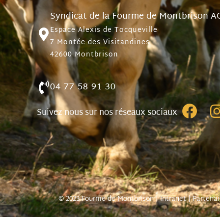
Syndicat de la Fourme de Montbrison A
Espace Alexis de Tocqueville
7 Montée des Visitandines
42600 Montbrison
04 77 58 91 30
Suivez nous sur nos réseaux sociaux
© 2023 Fourme de Montbrison |
Intranet
|
Partenai