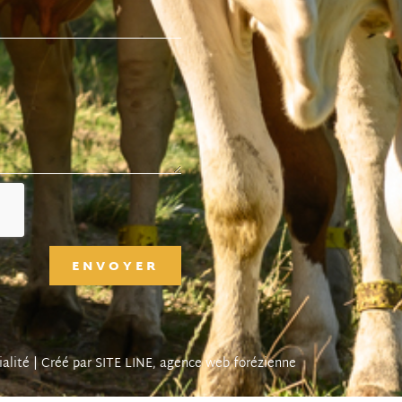
ENVOYER
ialité
| Créé par SITE LINE,
agence web
forézienne