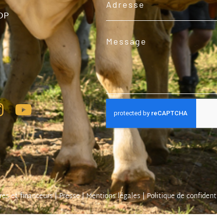
OP
res et financeurs
|
Presse
|
Mentions légales
|
Politique de confident