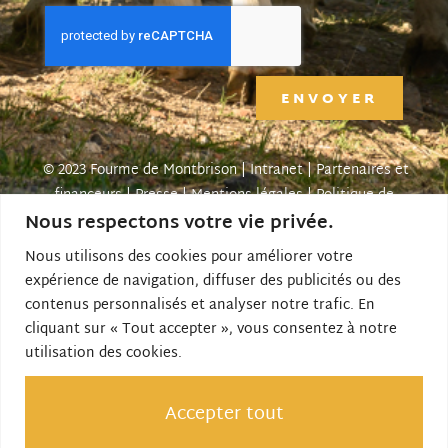
ENVOYER
© 2023 Fourme de Montbrison |
Intranet
|
Partenaires et
financeurs
|
Presse
|
Mentions légales
|
Politique de
Nous respectons votre vie privée.
confidentialité
| Créé par SITE LINE,
agence web
forézienne
Nous utilisons des cookies pour améliorer votre
expérience de navigation, diffuser des publicités ou des
contenus personnalisés et analyser notre trafic. En
Le site Internet est cofinancé par Loire Forez
cliquant sur « Tout accepter », vous consentez à notre
Agglomération et l’Union Européenne dans le Cadre du
utilisation des cookies.
Fonds Européen Agricole pour le Développement Rural
(FEADER) : l’Europe investit dans les zones rurales.
Accepter tout