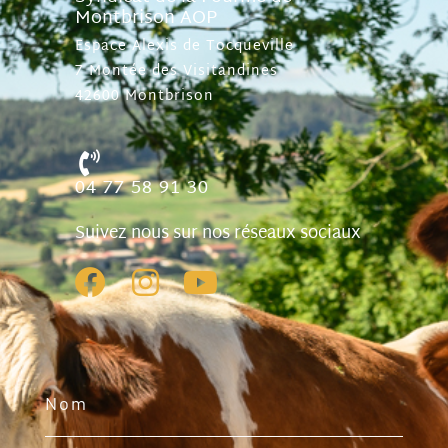
Montbrison AOP
Espace Alexis de Tocqueville
7 Montée des Visitandines
42600 Montbrison
04 77 58 91 30
Suivez nous sur nos réseaux sociaux