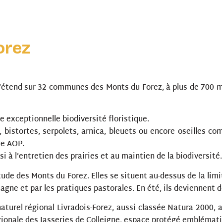
orez
’étend sur 32 communes des Monts du Forez, à plus de 700 
e exceptionnelle biodiversité floristique.
 bistortes, serpolets, arnica, bleuets ou encore oseilles com
ire AOP.
 à l’entretien des prairies et au maintien de la biodiversité.
de des Monts du Forez. Elles se situent au-dessus de la limite
gne et par les pratiques pastorales. En été, ils deviennent 
naturel régional Livradois-Forez, aussi classée Natura 2000,
égionale des Jasseries de Colleigne, espace protégé emblém