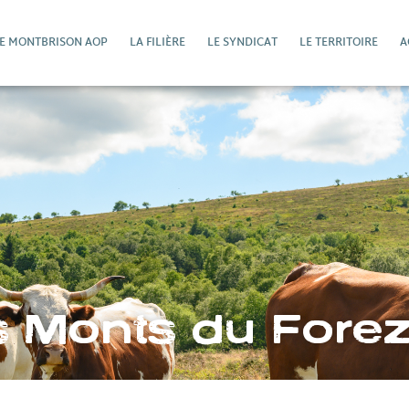
DE MONTBRISON AOP
LA FILIÈRE
LE SYNDICAT
LE TERRITOIRE
A
s Monts du Fore