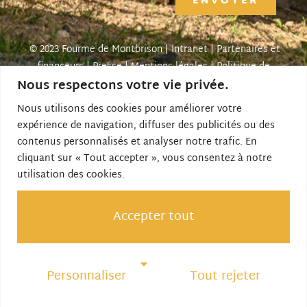
ENVOYER
© 2023 Fourme de Montbrison |
Intranet
|
Partenaires et
financeurs
|
Presse
|
Mentions légales
|
Politique de
Nous respectons votre vie privée.
confidentialité
| Créé par SITE LINE,
agence web
forézienne
Nous utilisons des cookies pour améliorer votre
expérience de navigation, diffuser des publicités ou des
contenus personnalisés et analyser notre trafic. En
Le site Internet est cofinancé par Loire Forez
cliquant sur « Tout accepter », vous consentez à notre
Agglomération et l’Union Européenne dans le Cadre du
utilisation des cookies.
Fonds Européen Agricole pour le Développement Rural
(FEADER) : l’Europe investit dans les zones rurales.
Accepter tout
Personnaliser
Tout rejeter