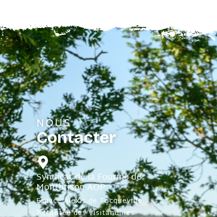
NOUS
Contacter
Syndicat de la Fourme de
Montbrison AOP
Espace Alexis de Tocqueville
7 Montée des Visitandines