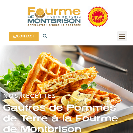
CONTACT
NOS RECETTES
Gaufres de Pommes
de Terre à la Fourme
de Montbrison