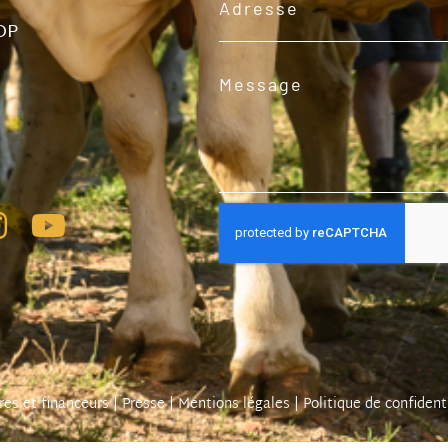
OP
res et financeurs
|
Presse
|
Mentions légales
|
Politique de confident