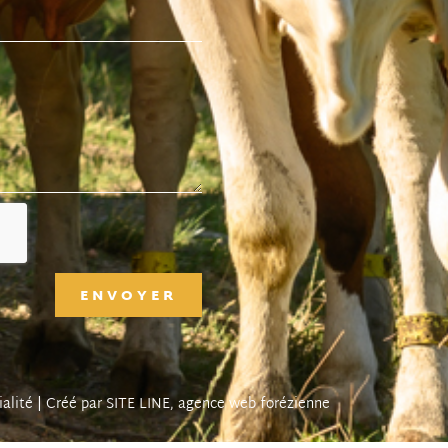
ENVOYER
ialité
| Créé par SITE LINE,
agence web
forézienne