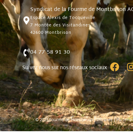
Syndicat de la Fourme de Montbrison A
Espace Alexis de Tocqueville
7 Montée des Visitandines
42600 Montbrison
04 77 58 91 30
Suivez nous sur nos réseaux sociaux
© 2023 Fourme de Montbrison |
Intranet
|
Partenai