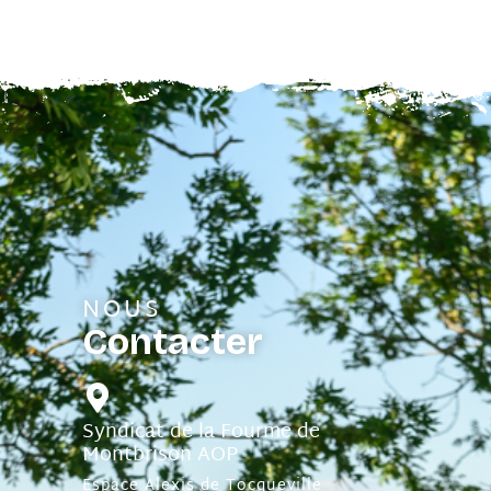
NOUS
Contacter
Syndicat de la Fourme de
Montbrison AOP
Espace Alexis de Tocqueville