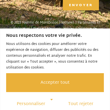
ENVOYER
© 2023 Fourme de Montbrison |
Intranet
|
Partenaires et
financeurs
|
Presse
|
Mentions légales
|
Politique de
Nous respectons votre vie privée.
confidentialité
| Créé par SITE LINE,
agence web
forézienne
Nous utilisons des cookies pour améliorer votre
expérience de navigation, diffuser des publicités ou des
contenus personnalisés et analyser notre trafic. En
Le site Internet est cofinancé par Loire Forez
cliquant sur « Tout accepter », vous consentez à notre
Agglomération et l’Union Européenne dans le Cadre du
utilisation des cookies.
Fonds Européen Agricole pour le Développement Rural
(FEADER) : l’Europe investit dans les zones rurales.
Accepter tout
Personnaliser
Tout rejeter