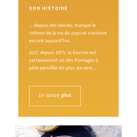
SON HISTOIRE
… depuis des siècles, marque le
rythme de la vie du pays et continue
encore aujourd’hui.
AOC depuis 1972, la fourme est
certainement un des fromages à
pâte persillée les plus anciens…
En savoir
plus